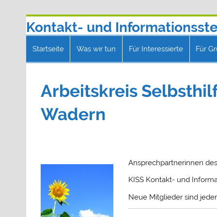
Zum
Kontakt- und Informationsstel
Inhalt
springen
Telefon 0681 9602130 | E-Mail: kontakt
Startseite
Was wir tun
Für Interessierte
Für G
Arbeitskreis Selbsthi
Wadern
Ansprechpartnerinnen des 
KISS Kontakt- und Informat
Neue Mitglieder sind jeder