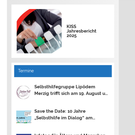
KISS
Jahresbericht
2025
Termine
Selbsthilfegruppe Lipödem
Merzig trifft sich am 19. August um
18.30 Uhr
Save the Date: 10 Jahre
„Selbsthilfe im Dialog“ am
13.11.2026 in Saarbrücken und am
30.10.2026 in Mainz