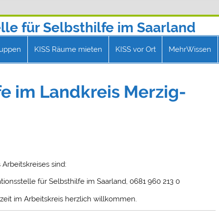
le für Selbsthilfe im Saarland
@selbsthilfe-saar.de
ruppen
KISS Räume mieten
KISS vor Ort
MehrWissen
lfe im Landkreis Merzig-
Arbeitskreises sind:
ionsstelle für Selbsthilfe im Saarland, 0681 960 213 0
zeit im Arbeitskreis herzlich willkommen.