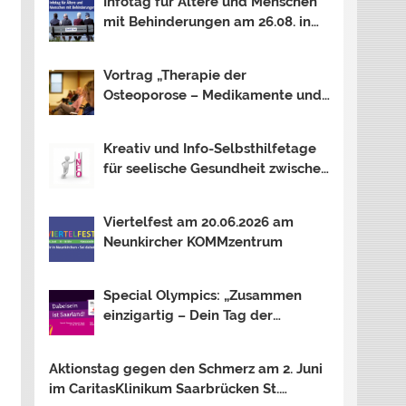
Infotag für Ältere und Menschen
mit Behinderungen am 26.08. in
Neunkirchen
Vortrag „Therapie der
Osteoporose – Medikamente und
mehr …“ am 12.08. in Saarbrücken
Kreativ und Info-Selbsthilfetage
für seelische Gesundheit zwischen
Saar und Mosel In Trier, Losheim
am See und Saarbrücken. Thema
Viertelfest am 20.06.2026 am
2026: OUTSIDER – INSIDER?
Neunkircher KOMMzentrum
Special Olympics: „Zusammen
einzigartig – Dein Tag der
Inklusion“ am 16.06.2026 am
Bostalsee
Aktionstag gegen den Schmerz am 2. Juni
im CaritasKlinikum Saarbrücken St.