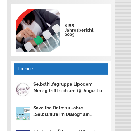
KISS
Jahresbericht
2025
Termine
Selbsthilfegruppe Lipödem
Merzig trifft sich am 19. August um
18.30 Uhr
Save the Date: 10 Jahre
„Selbsthilfe im Dialog“ am
13.11.2026 in Saarbrücken und am
30.10.2026 in Mainz