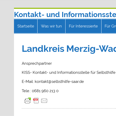
Zum
Kontakt- und Informationsstel
Inhalt
springen
Telefon 0681 9602130 | E-Mail: kontakt
Startseite
Was wir tun
Für Interessierte
Für G
Landkreis Merzig-Wa
Ansprechpartner
KISS- Kontakt- und Informationsstelle für Selbsthilf
E-Mail: kontakt@selbsthilfe-saar.de
Tele.: 0681 960 213 0