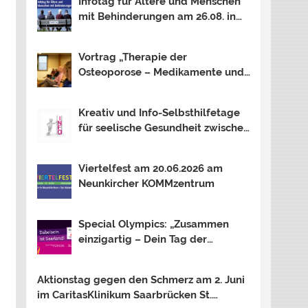
Infotag für Ältere und Menschen
mit Behinderungen am 26.08. in
Neunkirchen
Vortrag „Therapie der
Osteoporose – Medikamente und
mehr …“ am 12.08. in Saarbrücken
Kreativ und Info-Selbsthilfetage
für seelische Gesundheit zwischen
Saar und Mosel In Trier, Losheim
am See und Saarbrücken. Thema
Viertelfest am 20.06.2026 am
2026: OUTSIDER – INSIDER?
Neunkircher KOMMzentrum
Special Olympics: „Zusammen
einzigartig – Dein Tag der
Inklusion“ am 16.06.2026 am
Bostalsee
Aktionstag gegen den Schmerz am 2. Juni
im CaritasKlinikum Saarbrücken St.