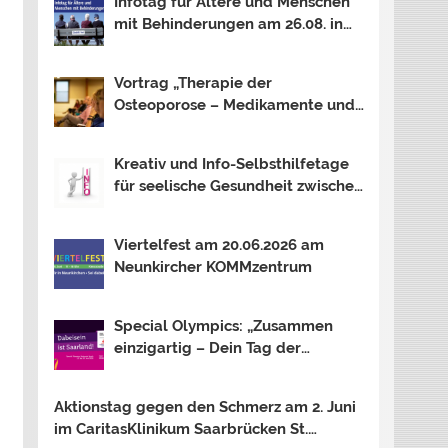
Infotag für Ältere und Menschen
mit Behinderungen am 26.08. in
Neunkirchen
Vortrag „Therapie der
Osteoporose – Medikamente und
mehr …“ am 12.08. in Saarbrücken
Kreativ und Info-Selbsthilfetage
für seelische Gesundheit zwischen
Saar und Mosel In Trier, Losheim
am See und Saarbrücken. Thema
Viertelfest am 20.06.2026 am
2026: OUTSIDER – INSIDER?
Neunkircher KOMMzentrum
Special Olympics: „Zusammen
einzigartig – Dein Tag der
Inklusion“ am 16.06.2026 am
Bostalsee
Aktionstag gegen den Schmerz am 2. Juni
im CaritasKlinikum Saarbrücken St.