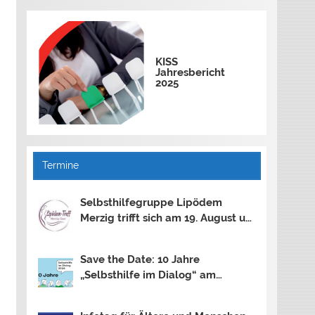
KISS
Jahresbericht
2025
Termine
Selbsthilfegruppe Lipödem
Merzig trifft sich am 19. August um
18.30 Uhr
Save the Date: 10 Jahre
„Selbsthilfe im Dialog“ am
13.11.2026 in Saarbrücken und am
30.10.2026 in Mainz