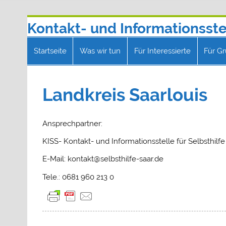
Zum
Kontakt- und Informationsstel
Inhalt
springen
Telefon 0681 9602130 | E-Mail: kontakt
Startseite
Was wir tun
Für Interessierte
Für G
Landkreis Saarlouis
Ansprechpartner:
KISS- Kontakt- und Informationsstelle für Selbsthilf
E-Mail: kontakt@selbsthilfe-saar.de
Tele.: 0681 960 213 0