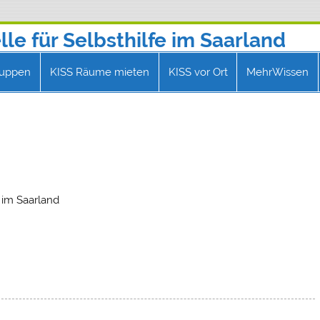
le für Selbsthilfe im Saarland
@selbsthilfe-saar.de
ruppen
KISS Räume mieten
KISS vor Ort
MehrWissen
e im Saarland