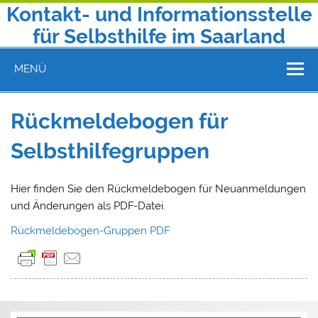
Zum
Kontakt- und Informationsstelle
Inhalt
springen
für Selbsthilfe im Saarland
Telefon 0681 9602130 | E-Mail: kontakt@selbsthilfe-saar.de
MENÜ
Rückmeldebogen für
Selbsthilfegruppen
Hier finden Sie den Rückmeldebogen für Neuanmeldungen
und Änderungen als PDF-Datei.
Rückmeldebogen-Gruppen PDF