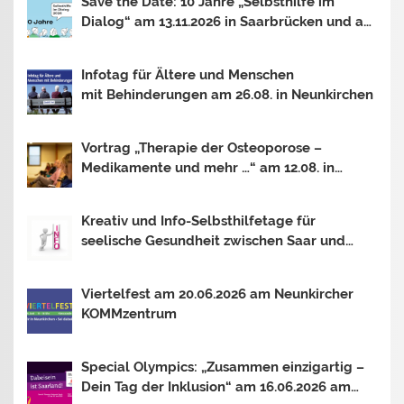
Save the Date: 10 Jahre „Selbsthilfe im
Dialog“ am 13.11.2026 in Saarbrücken und am
30.10.2026 in Mainz
Infotag für Ältere und Menschen
mit Behinderungen am 26.08. in Neunkirchen
Vortrag „Therapie der Osteoporose –
Medikamente und mehr …“ am 12.08. in
Saarbrücken
Kreativ und Info-Selbsthilfetage für
seelische Gesundheit zwischen Saar und
Mosel In Trier, Losheim am See und
Saarbrücken. Thema 2026: OUTSIDER –
Viertelfest am 20.06.2026 am Neunkircher
INSIDER?
KOMMzentrum
Special Olympics: „Zusammen einzigartig –
Dein Tag der Inklusion“ am 16.06.2026 am