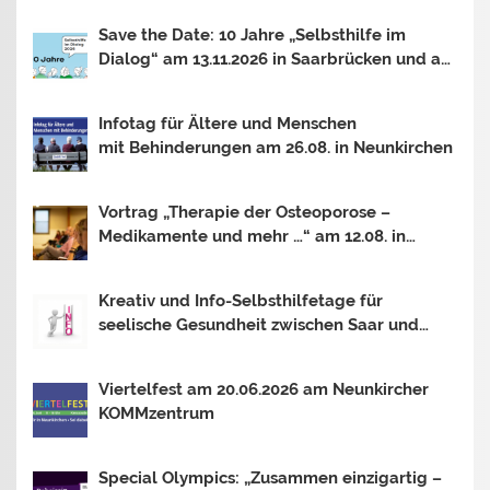
Save the Date: 10 Jahre „Selbsthilfe im
Dialog“ am 13.11.2026 in Saarbrücken und am
30.10.2026 in Mainz
Infotag für Ältere und Menschen
mit Behinderungen am 26.08. in Neunkirchen
Vortrag „Therapie der Osteoporose –
Medikamente und mehr …“ am 12.08. in
Saarbrücken
Kreativ und Info-Selbsthilfetage für
seelische Gesundheit zwischen Saar und
Mosel In Trier, Losheim am See und
Saarbrücken. Thema 2026: OUTSIDER –
Viertelfest am 20.06.2026 am Neunkircher
INSIDER?
KOMMzentrum
Special Olympics: „Zusammen einzigartig –