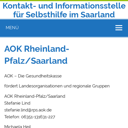
Zum
Kontakt- und Informationsstelle
Inhalt
springen
für Selbsthilfe im Saarland
Telefon 0681 9602130 | E-Mail: kontakt@selbsthilfe-saar.de
MENÜ
AOK Rheinland-
Pfalz/Saarland
AOK – Die Gesundheitskasse
fördert Landesorganisationen und regionale Gruppen
AOK Rheinland-Pfalz/Saarland
Stefanie Lind
stefanie.lind@rps.aok.de
Telefon: 06351-131631-227
Michaela Heil