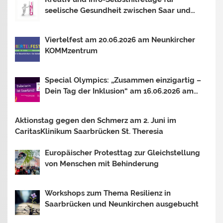
seelische Gesundheit zwischen Saar und
Mosel In Trier, Losheim am See und
Saarbrücken. Thema 2026: OUTSIDER –
Viertelfest am 20.06.2026 am Neunkircher
INSIDER?
KOMMzentrum
Special Olympics: „Zusammen einzigartig –
Dein Tag der Inklusion“ am 16.06.2026 am
Bostalsee
Aktionstag gegen den Schmerz am 2. Juni im
CaritasKlinikum Saarbrücken St. Theresia
Europäischer Protesttag zur Gleichstellung
von Menschen mit Behinderung
Workshops zum Thema Resilienz in
Saarbrücken und Neunkirchen ausgebucht