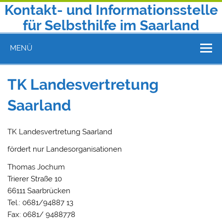
Zum
Kontakt- und Informationsstelle
Inhalt
springen
für Selbsthilfe im Saarland
Telefon 0681 9602130 | E-Mail: kontakt@selbsthilfe-saar.de
MENÜ
TK Landesvertretung
Saarland
TK Landesvertretung Saarland
fördert nur Landesorganisationen
Thomas Jochum
Trierer Straße 10
66111 Saarbrücken
Tel.: 0681/94887 13
Fax: 0681/ 9488778