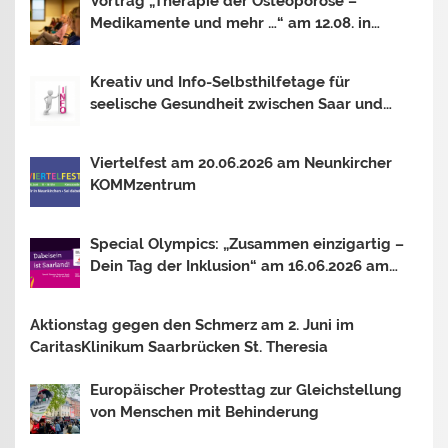
Vortrag „Therapie der Osteoporose –
Medikamente und mehr …“ am 12.08. in
Saarbrücken
Kreativ und Info-Selbsthilfetage für
seelische Gesundheit zwischen Saar und
Mosel In Trier, Losheim am See und
Saarbrücken. Thema 2026: OUTSIDER –
Viertelfest am 20.06.2026 am Neunkircher
INSIDER?
KOMMzentrum
Special Olympics: „Zusammen einzigartig –
Dein Tag der Inklusion“ am 16.06.2026 am
Bostalsee
Aktionstag gegen den Schmerz am 2. Juni im
CaritasKlinikum Saarbrücken St. Theresia
Europäischer Protesttag zur Gleichstellung
von Menschen mit Behinderung