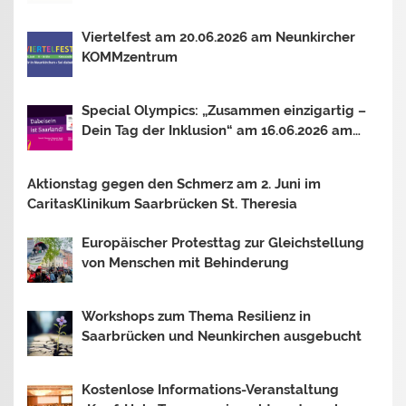
Mosel In Trier, Losheim am See und
Saarbrücken. Thema 2026: OUTSIDER –
Viertelfest am 20.06.2026 am Neunkircher
INSIDER?
KOMMzentrum
Special Olympics: „Zusammen einzigartig –
Dein Tag der Inklusion“ am 16.06.2026 am
Bostalsee
Aktionstag gegen den Schmerz am 2. Juni im
CaritasKlinikum Saarbrücken St. Theresia
Europäischer Protesttag zur Gleichstellung
von Menschen mit Behinderung
Workshops zum Thema Resilienz in
Saarbrücken und Neunkirchen ausgebucht
Kostenlose Informations-Veranstaltung