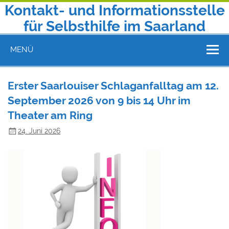
Zum
Kontakt- und Informationsstelle
Inhalt
springen
für Selbsthilfe im Saarland
Telefon 0681 9602130 | E-Mail: kontakt@selbsthilfe-saar.de
MENÜ
Erster Saarlouiser Schlaganfalltag am 12.
September 2026 von 9 bis 14 Uhr im
Theater am Ring
24. Juni 2026