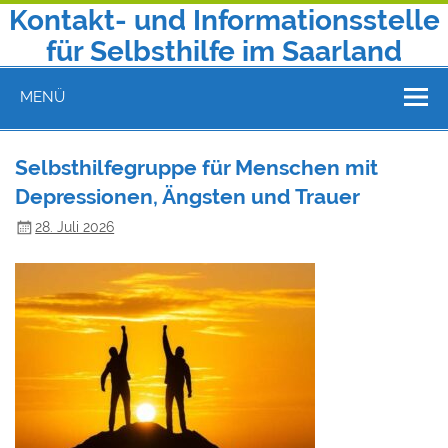
Zum
Kontakt- und Informationsstelle
Inhalt
springen
für Selbsthilfe im Saarland
Telefon 0681 9602130 | E-Mail: kontakt@selbsthilfe-saar.de
MENÜ
Selbsthilfegruppe für Menschen mit
Depressionen, Ängsten und Trauer
28. Juli 2026