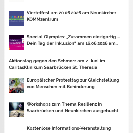
Mosel In Trier, Losheim am See und
Saarbrücken. Thema 2026: OUTSIDER –
Viertelfest am 20.06.2026 am Neunkircher
INSIDER?
KOMMzentrum
Special Olympics: „Zusammen einzigartig –
Dein Tag der Inklusion“ am 16.06.2026 am
Bostalsee
Aktionstag gegen den Schmerz am 2. Juni im
CaritasKlinikum Saarbrücken St. Theresia
Europäischer Protesttag zur Gleichstellung
von Menschen mit Behinderung
Workshops zum Thema Resilienz in
Saarbrücken und Neunkirchen ausgebucht
Kostenlose Informations-Veranstaltung