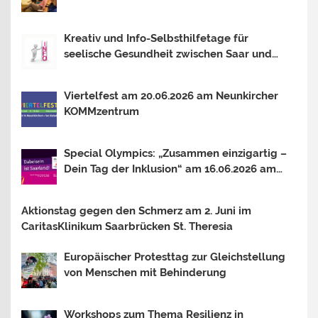
Saarbrücken
Kreativ und Info-Selbsthilfetage für
seelische Gesundheit zwischen Saar und
Mosel In Trier, Losheim am See und
Saarbrücken. Thema 2026: OUTSIDER –
Viertelfest am 20.06.2026 am Neunkircher
INSIDER?
KOMMzentrum
Special Olympics: „Zusammen einzigartig –
Dein Tag der Inklusion“ am 16.06.2026 am
Bostalsee
Aktionstag gegen den Schmerz am 2. Juni im
CaritasKlinikum Saarbrücken St. Theresia
Europäischer Protesttag zur Gleichstellung
von Menschen mit Behinderung
Workshops zum Thema Resilienz in