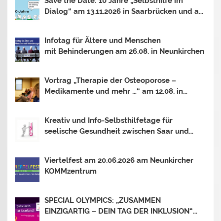
Save the Date: 10 Jahre „Selbsthilfe im
Dialog“ am 13.11.2026 in Saarbrücken und am
30.10.2026 in Mainz
Infotag für Ältere und Menschen
mit Behinderungen am 26.08. in Neunkirchen
Vortrag „Therapie der Osteoporose –
Medikamente und mehr …“ am 12.08. in
Saarbrücken
Kreativ und Info-Selbsthilfetage für
seelische Gesundheit zwischen Saar und
Mosel In Trier, Losheim am See und
Saarbrücken. Thema 2026: OUTSIDER –
Viertelfest am 20.06.2026 am Neunkircher
INSIDER?
KOMMzentrum
SPECIAL OLYMPICS: „ZUSAMMEN
EINZIGARTIG – DEIN TAG DER INKLUSION“