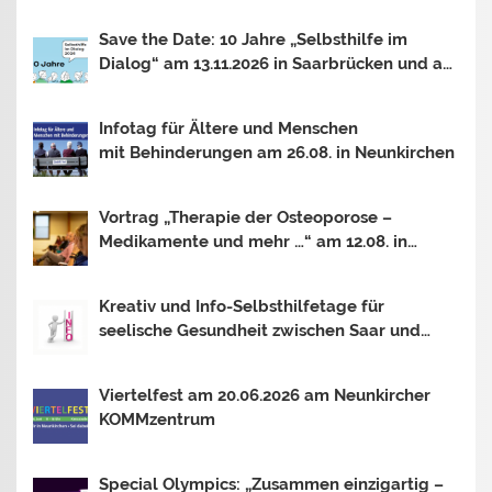
Save the Date: 10 Jahre „Selbsthilfe im
Dialog“ am 13.11.2026 in Saarbrücken und am
30.10.2026 in Mainz
Infotag für Ältere und Menschen
mit Behinderungen am 26.08. in Neunkirchen
Vortrag „Therapie der Osteoporose –
Medikamente und mehr …“ am 12.08. in
Saarbrücken
Kreativ und Info-Selbsthilfetage für
seelische Gesundheit zwischen Saar und
Mosel In Trier, Losheim am See und
Saarbrücken. Thema 2026: OUTSIDER –
Viertelfest am 20.06.2026 am Neunkircher
INSIDER?
KOMMzentrum
Special Olympics: „Zusammen einzigartig –